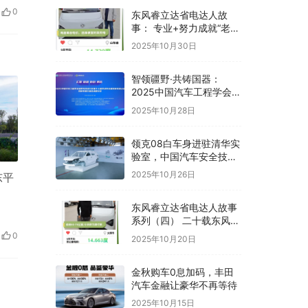
0
东风睿立达省电达人故
事： 专业+努力成就“老江
湖”肖鹏
2025年10月30日
智领疆野·共铸国器：
2025中国汽车工程学会越
野车技术分会第十七届学
2025年10月28日
术年会暨特种车辆大会开
幕在即
领克08白车身进驻清华实
验室，中国汽车安全技术
领跑全球
2025年10月26日
东平
东风睿立达省电达人故事
系列（四） 二十载东风
“老朋友”杨战伟
0
2025年10月20日
金秋购车0息加码，丰田
汽车金融让豪华不再等待
2025年10月15日