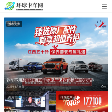
推荐文章
养车不用愁！江西五十铃原厂保养套餐低至8 折起
0
2025年8月15日
0
商用车
推荐文章