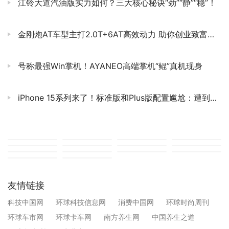
江铃大道汽油版实力如何？三大核心秘诀“劲”“静”“稳”！
金刚炮AT车型主打2.0T+6AT高效动力 助你创业致富新征程
号称最强Win掌机！AYANEO高端掌机“鲲”真机现身
iPhone 15系列来了！标准版和Plus版配置尴尬：遭到网友无情调侃
友情链接
科技中国网
环球科技信息网
消费中国网
环球时尚周刊
环球车市网
环球卡车网
南方养生网
中国养生之道