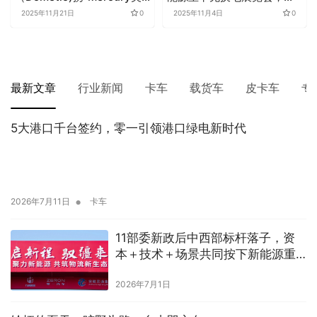
睿”，重启中国卡车驻车空调
领绿色运输革命
2025年11月21日
0
2025年11月4日
0
新篇章
最新文章
行业新闻
卡车
载货车
皮卡车
专
5大港口千台签约，零一引领港口绿电新时代
•
2026年7月11日
卡车
11部委新政后中西部标杆落子，资
本＋技术＋场景共同按下新能源重
卡加速键
2026年7月1日