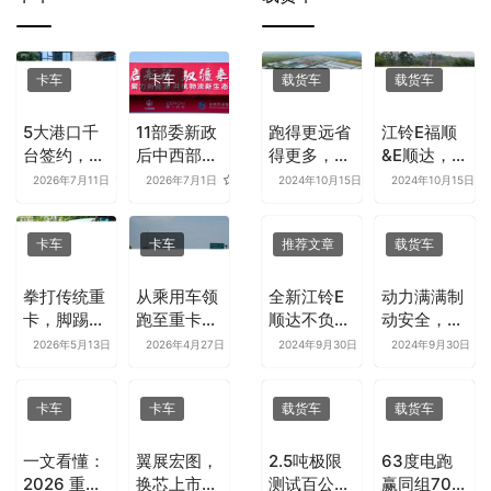
卡车
卡车
载货车
载货车
5大港口千
11部委新政
跑得更远省
江铃E福顺
台签约，零
后中西部标
得更多，江
&E顺达，城
一引领港口
杆落子，资
铃新能源两
配用户的创
2026年7月11日
0
2026年7月1日
0
2024年10月15日
0
2024年10月15日
绿电新时代
本＋技术＋
款新车为城
富神车来啦
场景共同按
配物流量身
卡车
卡车
推荐文章
载货车
下新能源重
打造
卡加速键
拳打传统重
从乘用车领
全新江铃E
动力满满制
卡，脚踢油
跑至重卡破
顺达不负众
动安全，江
改电车！零
局：中国商
望，喜提挑
铃E顺达发
2026年5月13日
0
2026年4月27日
0
2024年9月30日
0
2024年9月30日
一汽车用千
用车电动化
战赛“技术
力新能源物
匹马力破局
的底层革命
创新奖”
流车挑战赛
卡车
卡车
载货车
载货车
山区重载难
全能称王
题
一文看懂：
翼展宏图，
2.5吨极限
63度电跑
2026 重卡
换芯上市！
测试百公里
赢同组70度