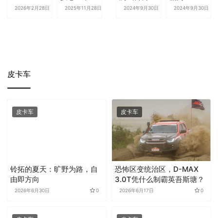
充电行业八
江西五十铃
仅25度电，
电，江铃E
2026年2月28日
0
2025年11月28日
0
2024年9月30日
0
2024年9月30日
大关键趋势
翼放新EC
江铃E顺达
顺达高效节
9.98万起
实力出圈
能赢麻了！
皮卡车
皮卡车
皮卡车
铃拓的夏天：旷野为路，自
恐怖区变统治区，D-MAX
由即方向
3.0T凭什么制霸英吾斯塘？
2026年6月30日
0
2026年6月17日
0