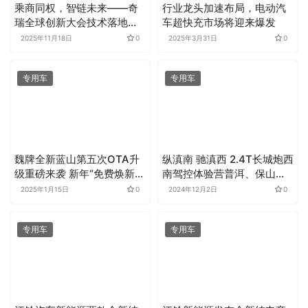
乘商同权，智链未来——奇
行业龙头加速布局，电动汽
瑞全球创新大会技术落地，
车超快充市场将迎来爆发
江豚E5·宁德300重磅登场
2025年11月18日
0
2025年3月31日
0
专用车
专用车
魏牌全新蓝山第五次OTA升
纵滇南 驰滇西 2.4T长城炮西
级重磅来袭 新年“免费焕新
南驾控体验营普洱、保山站
车”
燃擎开启
2025年1月15日
0
2024年12月2日
0
专用车
专用车