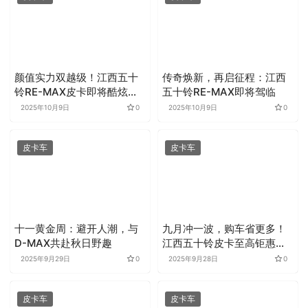
颜值实力双越级！江西五十
传奇焕新，再启征程：江西
铃RE-MAX皮卡即将酷炫上
五十铃RE-MAX即将驾临
市
2025年10月9日
0
2025年10月9日
0
皮卡车
皮卡车
十一黄金周：避开人潮，与
九月冲一波，购车省更多！
D-MAX共赴秋日野趣
江西五十铃皮卡至高钜惠
19000元
2025年9月29日
0
2025年9月28日
0
皮卡车
皮卡车