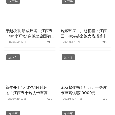
皮卡车
皮卡车
穿越极限 助威环塔｜江西五
铃聚环塔，共赴征程：江西
十铃“小环塔”穿越之旅圆满
五十铃穿越之旅火热招募中
收官
2026年5月17日
0
2026年4月27日
0
皮卡车
皮卡车
新年开工“大红包”限时派
金秋超值购！江西五十铃皮
送！江西五十铃皮卡至高钜
卡至高优惠19000元
惠18800元
2026年2月27日
0
2025年10月11日
0
皮卡车
皮卡车