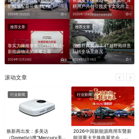
深
能赚能省，江铃E福顺&E顺达
长城皮卡连续27年销量第一 深
护航城配奋斗者“钱”程
耕用户共创引领皮卡文化向上
0
2025年1月22日
0
2025年1月6日
0
推荐文章
推荐文章
意
靠实力频频拿奖，江铃E顺达-
强越野真实力 2.4T越野炮肆意
新能源物流的荣耀之星
玩转全场景路况
0
2024年12月24日
0
2024年12月18日
0
滚动文章
行业新闻
行业新闻
焕新再出发：多美达
2026中国新能源商用车暨新
（Dometic)携“Mercury美
能源重卡充换电展览会，引