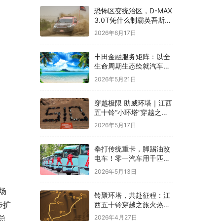
恐怖区变统治区，D-MAX
3.0T凭什么制霸英吾斯
塘？
2026年6月17日
丰田金融服务矩阵：以全
生命周期生态绘就汽车消
费多元化新蓝图
2026年5月21日
穿越极限 助威环塔｜江西
五十铃“小环塔”穿越之旅
圆满收官
2026年5月17日
拳打传统重卡，脚踢油改
电车！零一汽车用千匹马
力破局山区重载难题
2026年5月13日
场
铃聚环塔，共赴征程：江
步扩
西五十铃穿越之旅火热招
募中
总
2026年4月27日