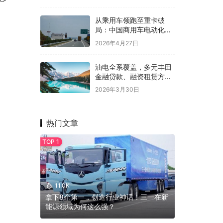
从乘用车领跑至重卡破
局：中国商用车电动化的
底层革命
2026年4月27日
油电全系覆盖，多元丰田
金融贷款、融资租赁方案
助力车市回暖
2026年3月30日
热门文章
11.0K
拿下8个第一，创造行业神话！三一在新
能源领域为何这么强？