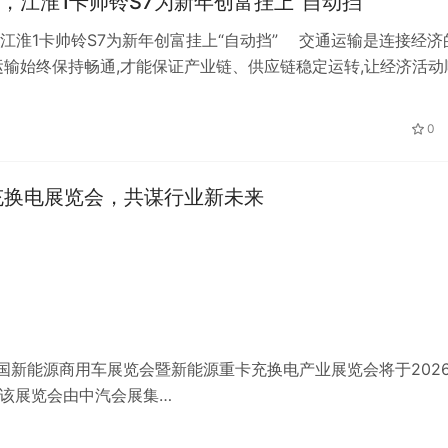
，江淮1卡帅铃S7为新年创富挂上“自动挡”
江淮1卡帅铃S7为新年创富挂上“自动挡” 交通运输是连接经济
运输始终保持畅通,才能保证产业链、供应链稳定运转,让经济活动
023年即将过去,我国交…
0
充换电展览会，共谋行业新未来
6中国新能源商用车展览会暨新能源重卡充换电产业展览会将于202
，该展览会由中汽会展集…