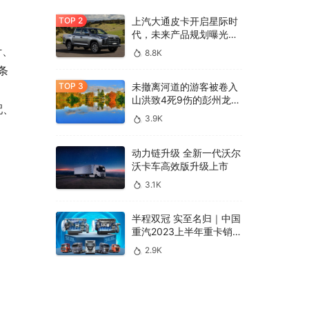
上汽大通皮卡开启星际时
代，未来产品规划曝光，
国内国际齐发力
计、
8.8K
条
未撤离河道的游客被卷入
山洪致4死9伤的彭州龙漕
配、
沟：系“野生”网红打卡地
3.9K
动力链升级 全新一代沃尔
沃卡车高效版升级上市
3.1K
半程双冠 实至名归｜中国
重汽2023上半年重卡销
量、市占率稳居行业第一
2.9K