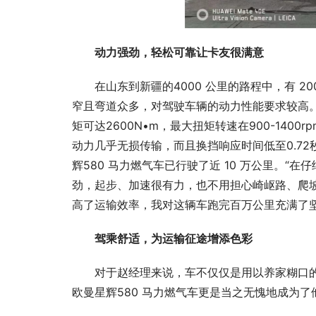
动力强劲，轻松可靠让卡友很满意
在山东到新疆的4000 公里的路程中，有 2
窄且弯道众多，对驾驶车辆的动力性能要求较高。
矩可达2600N•m，最大扭矩转速在900-140
动力几乎无损传输，而且换挡响应时间低至0.7
辉580 马力燃气车已行驶了近 10 万公里。
劲，起步、加速很有力，也不用担心崎岖路、爬
高了运输效率，我对这辆车跑完百万公里充满了坚
驾乘舒适，为运输征途增添色彩
对于赵经理来说，车不仅仅是用以养家糊口的
欧曼星辉580 马力燃气车更是当之无愧地成为了