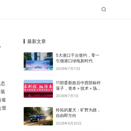
最新文章
，
5大港口千台签约，零一
引领港口绿电新时代
2026年7月11日
11部委新政后中西部标杆
业态
落子，资本＋技术＋场景
输装
共同按下新能源重卡加速
2026年7月1日
键
与省
公里
铃拓的夏天：旷野为路，
自由即方向
2026年6月30日