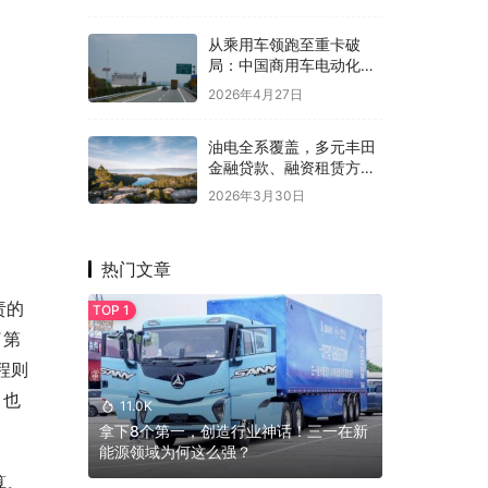
从乘用车领跑至重卡破
局：中国商用车电动化的
底层革命
2026年4月27日
油电全系覆盖，多元丰田
金融贷款、融资租赁方案
助力车市回暖
2026年3月30日
热门文章
责的
了第
程则
，也
11.0K
拿下8个第一，创造行业神话！三一在新
能源领域为何这么强？
算。