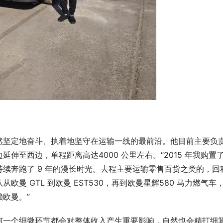
然坚定地奋斗、执着地坚守在运输一线的最前沿。他目前主要负
伸至西边，单程距离高达4000 公里左右。“2015 年我购置
续奔跑了 9 年的漫长时光。去程主要运输零售百货之类的，回
曼 GTL 到欧曼 EST530，再到欧曼星辉580 马力燃气车
欧曼。”
何一个细微环节都会对整体收入产生重要影响，自然也会精打细