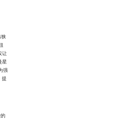
路狭
扭
仅让
曼星
为强
，提
驶的