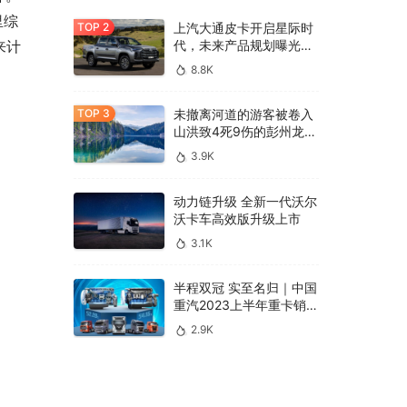
里综
上汽大通皮卡开启星际时
代，未来产品规划曝光，
来计
国内国际齐发力
8.8K
未撤离河道的游客被卷入
山洪致4死9伤的彭州龙漕
沟：系“野生”网红打卡地
3.9K
动力链升级 全新一代沃尔
沃卡车高效版升级上市
3.1K
半程双冠 实至名归｜中国
重汽2023上半年重卡销
量、市占率稳居行业第一
2.9K