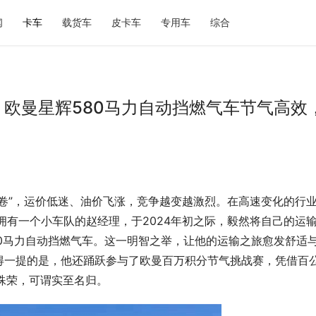
闻
卡车
载货车
皮卡车
专用车
综合
G，欧曼星辉580马力自动挡燃气车节气高效
卷”，运价低迷、油价飞涨，竞争越变越激烈。在高速变化的行
拥有一个小车队的赵经理，于2024年初之际，毅然将自己的运
0马力自动挡燃气车。这一明智之举，让他的运输之旅愈发舒适
得一提的是，他还踊跃参与了欧曼百万积分节气挑战赛，凭借百
军殊荣，可谓实至名归。