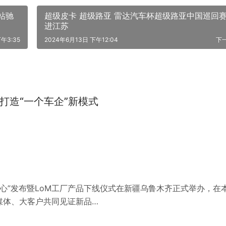
站驰
超级皮卡 超级路亚 雷达汽车杯超级路亚中国巡回
进江苏
午3:35
2024年6月13日 下午12:04
下
打造“一个车企”新模式
展中心”发布暨LoM工厂产品下线仪式在新疆乌鲁木齐正式举办，在
媒体、大客户共同见证新品…