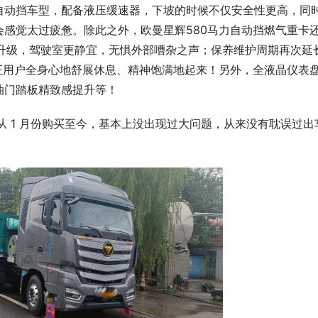
自动挡车型，配备液压缓速器，下坡的时候不仅安全性更高，同
感觉太过疲惫。除此之外，欧曼星辉580马力自动挡燃气重卡
H升级，驾驶室更静宜，无惧外部嘈杂之声；保养维护周期再次延
保证用户全身心地舒展休息、精神饱满地起来！另外，全液晶仪表
油门踏板精致感提升等！
从 1 月份购买至今，基本上没出现过大问题，从来没有耽误过出