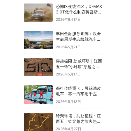
恐怖区变统治区，D-MAX
3.0T凭什么制霸英吾斯
塘？
2026年6月17日
丰田金融服务矩阵：以全
生命周期生态绘就汽车消
费多元化新蓝图
2026年5月21日
穿越极限 助威环塔｜江西
五十铃“小环塔”穿越之旅
圆满收官
2026年5月17日
拳打传统重卡，脚踢油改
电车！零一汽车用千匹马
力破局山区重载难题
2026年5月13日
铃聚环塔，共赴征程：江
西五十铃穿越之旅火热招
募中
2026年4月27日