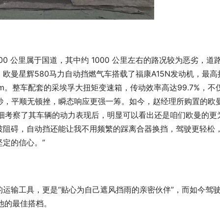
000 公里属于国道，其中约 1000 公里左右的路况较为恶劣，道
欧曼星辉580马力自动挡燃气车搭载了福康A15N发动机，最高
0rpm。整车配套的采埃孚大扭矩变速箱，传动效率高达99.7%，不
2秒，平顺无顿挫，瞬态响应更强一筹。如今，赵经理所购置的欧
“在仔细考察了其车辆的动力表现后，明显可以看出还是咱们欧曼的更
坡阻碍，自动挡还能让我不用频繁的踩离合器换挡，驾驶更轻松
定的信心。”
运输工具，更是“贴心为自己遮风挡雨的亲密伙伴”，而如今驾
他的最佳搭档。