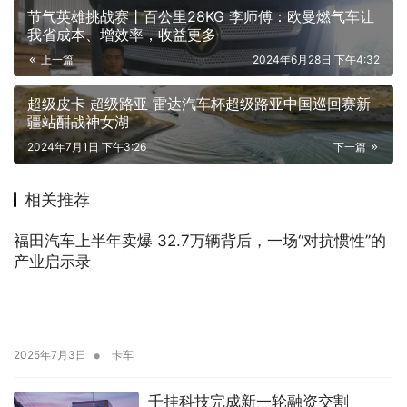
节气英雄挑战赛丨百公里28KG 李师傅：欧曼燃气车让
我省成本、增效率，收益更多
上一篇
2024年6月28日 下午4:32
超级皮卡 超级路亚 雷达汽车杯超级路亚中国巡回赛新
疆站酣战神女湖
2024年7月1日 下午3:26
下一篇
相关推荐
福田汽车上半年卖爆 32.7万辆背后，一场“对抗惯性”的
产业启示录
•
2025年7月3日
卡车
千挂科技完成新一轮融资交割