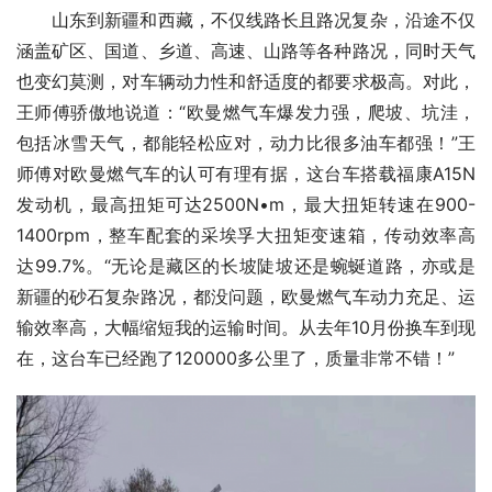
山东到新疆和西藏，不仅线路长且路况复杂，沿途不仅
涵盖矿区、国道、乡道、高速、山路等各种路况，同时天气
也变幻莫测，对车辆动力性和舒适度的都要求极高。对此，
王师傅骄傲地说道：“欧曼燃气车爆发力强，爬坡、坑洼，
包括冰雪天气，都能轻松应对，动力比很多油车都强！”王
师傅对欧曼燃气车的认可有理有据，这台车搭载福康A15N
发动机，最高扭矩可达2500N•m，最大扭矩转速在900-
1400rpm，整车配套的采埃孚大扭矩变速箱，传动效率高
达99.7%。“无论是藏区的长坡陡坡还是蜿蜒道路，亦或是
新疆的砂石复杂路况，都没问题，欧曼燃气车动力充足、运
输效率高，大幅缩短我的运输时间。从去年10月份换车到现
在，这台车已经跑了120000多公里了，质量非常不错！”