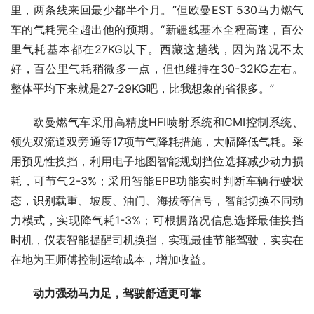
里，两条线来回最少都半个月。”但欧曼EST 530马力燃气
车的气耗完全超出他的预期。“新疆线基本全程高速，百公
里气耗基本都在27KG以下。西藏这趟线，因为路况不太
好，百公里气耗稍微多一点，但也维持在30-32KG左右。
整体平均下来就是27-29KG吧，比我想象的省很多。”
欧曼燃气车采用高精度HFI喷射系统和CMI控制系统、
领先双流道双旁通等17项节气降耗措施，大幅降低气耗。采
用预见性换挡，利用电子地图智能规划挡位选择减少动力损
耗，可节气2-3%；采用智能EPB功能实时判断车辆行驶状
态，识别载重、坡度、油门、海拔等信号，智能切换不同动
力模式，实现降气耗1-3%；可根据路况信息选择最佳换挡
时机，仪表智能提醒司机换挡，实现最佳节能驾驶，实实在
在地为王师傅控制运输成本，增加收益。
动力强劲马力足，驾驶舒适更可靠