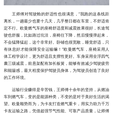
王师傅对驾驶舱的舒适性也很满意，“我跑的这条线距
离长，一趟最少也要十几天，几乎整日都在车里，不舒适肯
定不行。欧曼燃气车的座椅舒适度和减震效果很好，长途驾
驶也舒服，比如路过坑洼，座椅往下降，然后慢慢弹起来，
不会猛降猛起，这个非常好。卧铺也很宽敞，睡觉舒适，只
有休息好才能保障安全运输嘛！”欧曼燃气车，座椅采用人
体工程学设计，更为舒适且支撑性更好。车身采用全浮四气
囊三级减震，前悬架配有加长板簧，能够有效减少驾驶疲劳
和颠簸感，最大程度保护驾驶员身体，为驾驶员创造了良好
的工作环境。
运输行业赚得是辛苦钱，王师傅十余年的坚持，从燃油
车到燃气车，变的是能源种类，不变的是对于美好生活的渴
望。欧曼顺势而为，为卡友打造燃气重卡，用实力助力千万
卡友运输之路，凭借超强节气性能、可靠产品质量，让师傅